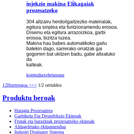
injekzio makina Elikagaiak
prozesatzeko
304 altzairu herdoilgaitzezko materialak,
egitura sinplea eta funtzionamendu erosoa.
Diseinu eta egitura arrazoizkoa, garbi
erosoa, bizitza luzea.
Makina hau babes automatikoko gailu
batekin dago, sarrerako orratzak gai
gogorren bat ukitzen badu, gabe altxatuko
da
kalteak.
kontsulta
xehetasuna
1
2
Hurrengoa >
>>
1/2 orrialdea
Produktu beroak
Haragia Prozesatzea
Garbiketa Eta Desinfekzio Ekipoak
Frutak eta barazkiak prozesatzeko ekipoak
Aldageletako ekipamendua
Industri Drainatze Sistema