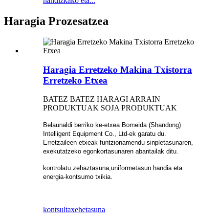
handizkako eta...
Haragia Prozesatzea
Haragia Erretzeko Makina Txistorra
Erretzeko Etxea
BATEZ BATEZ HARAGI ARRAIN
PRODUKTUAK SOJA PRODUKTUAK
Belaunaldi berriko ke-etxea Bomeida (Shandong)
Intelligent Equipment Co., Ltd-ek garatu du.
Erretzaileen etxeak funtzionamendu sinpletasunaren,
exekutatzeko egonkortasunaren abantailak ditu.
kontrolatu zehaztasuna,
uniformetasun handia eta
energia-kontsumo txikia.
kontsulta
xehetasuna