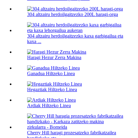
304 altzairu herdoilgaitzezko 200L haragi-orga
304 altzairu herdoilgaitzezko kaxa garbigailua eta
kaxa ...
Haragi Hezur Zerra Makina
Ganadua Hiltzeko Linea
Hegaztiak Hiltzeko Linea
Ardiak Hiltzeko Linea
Cherry Hill haragi prozesatzeko fabrikatzailea