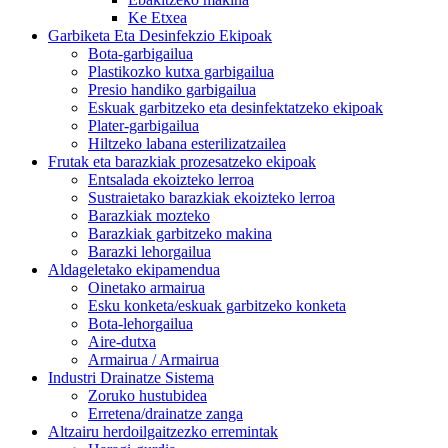
Ke Etxea
Garbiketa Eta Desinfekzio Ekipoak
Bota-garbigailua
Plastikozko kutxa garbigailua
Presio handiko garbigailua
Eskuak garbitzeko eta desinfektatzeko ekipoak
Plater-garbigailua
Hiltzeko labana esterilizatzailea
Frutak eta barazkiak prozesatzeko ekipoak
Entsalada ekoizteko lerroa
Sustraietako barazkiak ekoizteko lerroa
Barazkiak mozteko
Barazkiak garbitzeko makina
Barazki lehorgailua
Aldageletako ekipamendua
Oinetako armairua
Esku konketa/eskuak garbitzeko konketa
Bota-lehorgailua
Aire-dutxa
Armairua / Armairua
Industri Drainatze Sistema
Zoruko hustubidea
Erretena/drainatze zanga
Altzairu herdoilgaitzezko erremintak