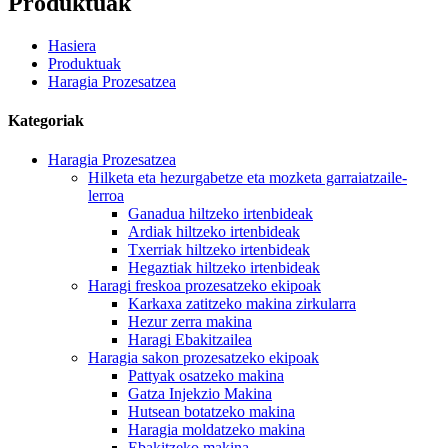
Produktuak
Hasiera
Produktuak
Haragia Prozesatzea
Kategoriak
Haragia Prozesatzea
Hilketa eta hezurgabetze eta mozketa garraiatzaile-
lerroa
Ganadua hiltzeko irtenbideak
Ardiak hiltzeko irtenbideak
Txerriak hiltzeko irtenbideak
Hegaztiak hiltzeko irtenbideak
Haragi freskoa prozesatzeko ekipoak
Karkaxa zatitzeko makina zirkularra
Hezur zerra makina
Haragi Ebakitzailea
Haragia sakon prozesatzeko ekipoak
Pattyak osatzeko makina
Gatza Injekzio Makina
Hutsean botatzeko makina
Haragia moldatzeko makina
Ebakitzeko makina