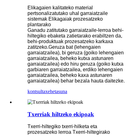
Elikagaien kalitateko material
pertsonalizatutako uhal garraiatzaile
sistemak Elikagaiak prozesatzeko
plantarako
Ganadu zatitutako garraiatzaile-lerroa behi-
hiltegiko ebaketa zatietarako erabiltzen da,
behi-produktuak prozesatzeko karkaxa
zatitzeko.Geruza bat (lehengaien
garraiatzailea), bi geruza (goiko lehengaien
garraiatzailea, beheko kutxa astunaren
garraiatzailea) edo hiru geruza (goiko kutxa
garbiaren garraiatzailea, erdiko lehengaien
garraiatzailea, beheko kaxa astunaren
garraiatzailea) behar bezala hauta daitezke.
kontsulta
xehetasuna
Txerriak hiltzeko ekipoak
Txerri-hiltegiko txerri-hilketa eta
prozesatzeko lerroa Txerri-hiltegirako