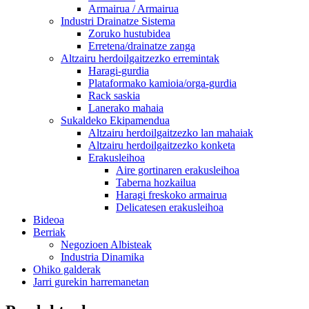
Armairua / Armairua
Industri Drainatze Sistema
Zoruko hustubidea
Erretena/drainatze zanga
Altzairu herdoilgaitzezko erremintak
Haragi-gurdia
Plataformako kamioia/orga-gurdia
Rack saskia
Lanerako mahaia
Sukaldeko Ekipamendua
Altzairu herdoilgaitzezko lan mahaiak
Altzairu herdoilgaitzezko konketa
Erakusleihoa
Aire gortinaren erakusleihoa
Taberna hozkailua
Haragi freskoko armairua
Delicatesen erakusleihoa
Bideoa
Berriak
Negozioen Albisteak
Industria Dinamika
Ohiko galderak
Jarri gurekin harremanetan