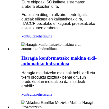
Gure ekipoak ISO kalitate sistemaren
arabera ekoizten dira.
Erabiltzen ditugun altzairu herdoilgaitz
guztiak elikagaien kalitatekoak dira,
HACCP bezalako elikagaiak prozesatzeko
eskakizunen arabera.
kontsulta
xehetasuna
Haragia konformatzeko makina erdi-
automatiko hidraulikoa
Haragia moldatzeko makinak behi, ardi eta
txerri produktu izoztuak behar dituzun
produktuetan moldatzea da, moldeak
erabiliz.
kontsulta
xehetasuna