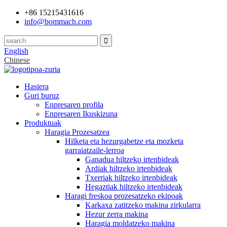
+86 15215431616
info@bommach.com
English
Chinese
Hasiera
Guri buruz
Enpresaren profila
Enpresaren Ikuskizuna
Produktuak
Haragia Prozesatzea
Hilketa eta hezurgabetze eta mozketa
garraiatzaile-lerroa
Ganadua hiltzeko irtenbideak
Ardiak hiltzeko irtenbideak
Txerriak hiltzeko irtenbideak
Hegaztiak hiltzeko irtenbideak
Haragi freskoa prozesatzeko ekipoak
Karkaxa zatitzeko makina zirkularra
Hezur zerra makina
Haragia moldatzeko makina