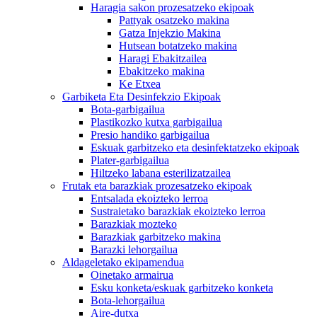
Haragia sakon prozesatzeko ekipoak
Pattyak osatzeko makina
Gatza Injekzio Makina
Hutsean botatzeko makina
Haragi Ebakitzailea
Ebakitzeko makina
Ke Etxea
Garbiketa Eta Desinfekzio Ekipoak
Bota-garbigailua
Plastikozko kutxa garbigailua
Presio handiko garbigailua
Eskuak garbitzeko eta desinfektatzeko ekipoak
Plater-garbigailua
Hiltzeko labana esterilizatzailea
Frutak eta barazkiak prozesatzeko ekipoak
Entsalada ekoizteko lerroa
Sustraietako barazkiak ekoizteko lerroa
Barazkiak mozteko
Barazkiak garbitzeko makina
Barazki lehorgailua
Aldageletako ekipamendua
Oinetako armairua
Esku konketa/eskuak garbitzeko konketa
Bota-lehorgailua
Aire-dutxa