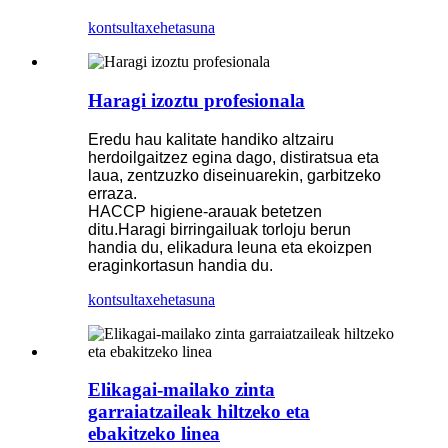
kontsulta
xehetasuna
Haragi izoztu profesionala
Eredu hau kalitate handiko altzairu
herdoilgaitzez egina dago, distiratsua eta
laua, zentzuzko diseinuarekin, garbitzeko
erraza.
HACCP higiene-arauak betetzen
ditu.Haragi birringailuak torloju berun
handia du, elikadura leuna eta ekoizpen
eraginkortasun handia du.
kontsulta
xehetasuna
Elikagai-mailako zinta
garraiatzaileak hiltzeko eta
ebakitzeko linea