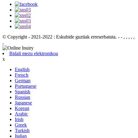
© Copyright - 2021-2022 : Eskubide guztiak erreserbatuta.
- - , , , , ,
,
Bidali mezu elektronikoa
x
English
French
German
Portuguese
Spanish
Russian
Japanese
Korean
Arabic
Irish
Greek
Turkish
Italian