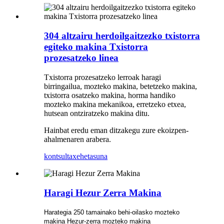
304 altzairu herdoilgaitzezko txistorra
egiteko makina Txistorra
prozesatzeko linea
Txistorra prozesatzeko lerroak haragi
birringailua, mozteko makina, betetzeko makina,
txistorra osatzeko makina, horma handiko
mozteko makina mekanikoa, erretzeko etxea,
hutsean ontziratzeko makina ditu.
Hainbat eredu eman ditzakegu zure ekoizpen-
ahalmenaren arabera.
kontsulta
xehetasuna
Haragi Hezur Zerra Makina
Harategia 250 tamainako behi-oilasko mozteko
makina Hezur-zerra mozteko makina