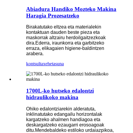
Abiadura Handiko Mozteko Makina
Haragia Prozesatzeko
Birakatutako eltzea eta materialekin
kontaktuan dauden beste pieza eta
maskorrak altzairu herdoilgaitzezkoak
dira.Ederra, iraunkorra eta garbitzeko
erraza, elikagaien higiene-baldintzen
arabera.
kontsulta
xehetasuna
1700L-ko hutseko edalontzi
hidraulikoko makina
Ohiko edalontziarekin alderatuta,
inklinatutako edangailu horizontalak
kargatzeko ahalmen handiagoa eta
deskargatzeko ezaugarri erosoagoak
ditu.Mendebaldeko estiloko urdaiazpikoa,