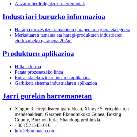
Altzairu herdoilgaitzezko erremintak
Industriari buruzko informazioa
Haragia prozesatzeko makinen garapenaren joera eta egoera
Merkatuaren tamaina eta haragi-produktuen industriaren
etorkizuneko garapena 202an
Produktuen aplikazioa
Hilketa lerroa
Patata prozesatzeko linea
Entsalada ekoizteko linearen aplikazioa
Garbiketa sistema industrialaren aplikazioa
Jarri gurekin harremanetan
Xingbo 3. errepidearen iparraldean, Xingye 5. errepidearen
mendebaldean, Garapen Ekonomikoko Gunea, Boxing
County, Binzhou hiria, Shandong probintzia
+86 15215431616
info@bommach.com