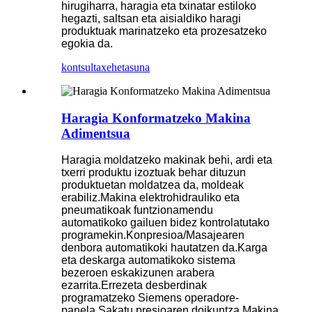
hirugiharra, haragia eta txinatar estiloko
hegazti, saltsan eta aisialdiko haragi
produktuak marinatzeko eta prozesatzeko
egokia da.
kontsulta
xehetasuna
Haragia Konformatzeko Makina
Adimentsua
Haragia moldatzeko makinak behi, ardi eta
txerri produktu izoztuak behar dituzun
produktuetan moldatzea da, moldeak
erabiliz.Makina elektrohidrauliko eta
pneumatikoak funtzionamendu
automatikoko gailuen bidez kontrolatutako
programekin.Konpresioa/Masajearen
denbora automatikoki hautatzen da.Karga
eta deskarga automatikoko sistema
bezeroen eskakizunen arabera
ezarrita.Errezeta desberdinak
programatzeko Siemens operadore-
panela.Sakatu presioaren doikuntza.Makina