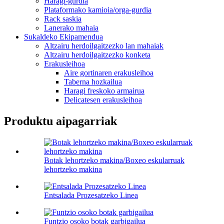
Haragi-gurdia
Plataformako kamioia/orga-gurdia
Rack saskia
Lanerako mahaia
Sukaldeko Ekipamendua
Altzairu herdoilgaitzezko lan mahaiak
Altzairu herdoilgaitzezko konketa
Erakusleihoa
Aire gortinaren erakusleihoa
Taberna hozkailua
Haragi freskoko armairua
Delicatesen erakusleihoa
Produktu aipagarriak
Botak lehortzeko makina/Boxeo eskularruak
lehortzeko makina
Entsalada Prozesatzeko Linea
Funtzio osoko botak garbigailua