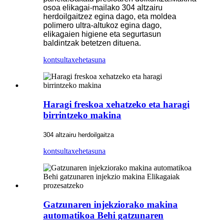
osoa elikagai-mailako 304 altzairu
herdoilgaitzez egina dago, eta moldea
polimero ultra-altukoz egina dago,
elikagaien higiene eta segurtasun
baldintzak betetzen dituena.
kontsulta
xehetasuna
Haragi freskoa xehatzeko eta haragi
birrintzeko makina
304 altzairu herdoilgaitza
kontsulta
xehetasuna
Gatzunaren injekziorako makina
automatikoa Behi gatzunaren